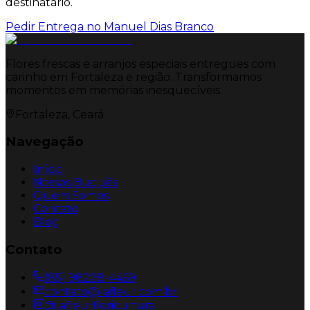
destinatario.
Pedir Entrega no
Manuel Dias Branco
Flores frescas e arranjos especiais entregues com
carinho em Fortaleza e região. Transformamos
momentos em memórias inesquecíveis.
Fortaleza, Ceará
Navegação
Início
Nossos Buquês
Quem Somos
Contato
Blog
Contato
(85) 98228-4469
contato@lafleur.com.br
@lafleurfloricultura