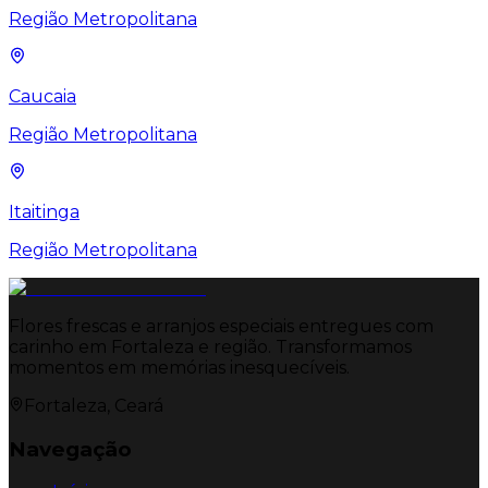
Região Metropolitana
Caucaia
Região Metropolitana
Itaitinga
Região Metropolitana
Flores frescas e arranjos especiais entregues com
carinho em Fortaleza e região. Transformamos
momentos em memórias inesquecíveis.
Fortaleza, Ceará
Navegação