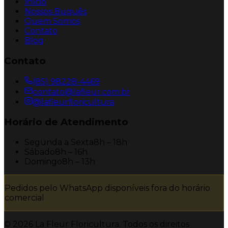
Início
Nossos Buquês
Quem Somos
Contato
Blog
Contato
(85) 98228-4469
contato@lafleur.com.br
@lafleurfloricultura
Horário de Atendimento
Segunda a Sexta
8h – 18h
Sábado
8h – 16h
Domingo
8h – 13h
Pedidos pelo WhatsApp disponíveis fora do horário
comercial
©
2026
La Fleur Floricultura. Todos os direitos