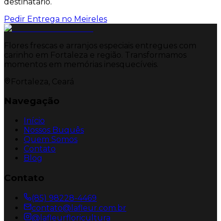
destinatario.
Pedir Entrega no
Meireles
Flores frescas e arranjos especiais entregues com
carinho em Fortaleza e região. Transformamos
momentos em memórias inesquecíveis.
Fortaleza, Ceará
Navegação
Início
Nossos Buquês
Quem Somos
Contato
Blog
Contato
(85) 98228-4469
contato@lafleur.com.br
@lafleurfloricultura