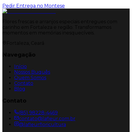
Pedir Entrega no
Montese
Flores frescas e arranjos especiais entregues com
carinho em Fortaleza e região. Transformamos
momentos em memórias inesquecíveis.
Fortaleza, Ceará
Navegação
Início
Nossos Buquês
Quem Somos
Contato
Blog
Contato
(85) 98228-4469
contato@lafleur.com.br
@lafleurfloricultura